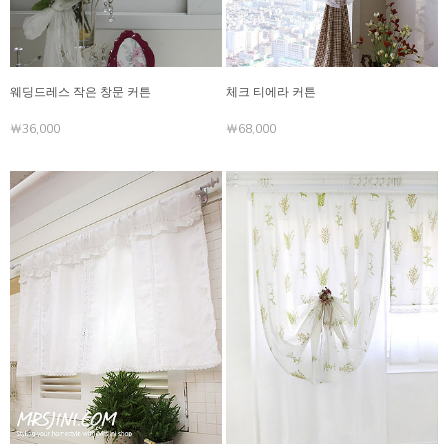
웨딩드레스 작은 창문 커튼
체크 티에라 커튼
￦36,000
￦68,000