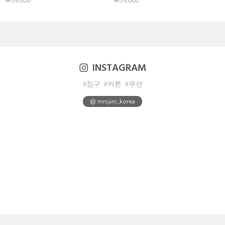
￦59,000
￦59,000
INSTAGRAM
#침구
#커튼
#쿠션
@ mrsjini_korea