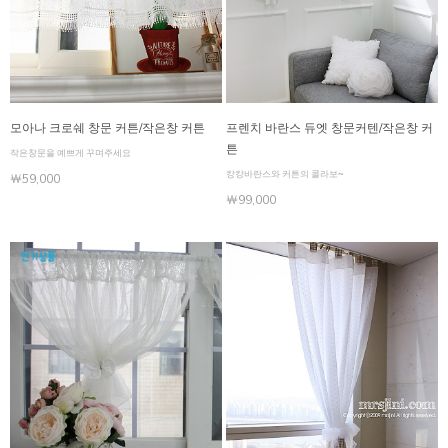
모아나 크로쉐 창문 커튼/작은창 커튼
프렌치 바란스 듀엣 창문커텐/작은창 커
튼
작은창문을 예쁘게 꾸며주세요
캉캉바란스와 커튼의 콜라보~
￦59,000
￦99,000