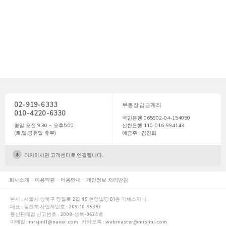
02-919-6333
무통장입금계좌
010-4220-6330
국민은행 065902-04-154050
평일 오전 9:30 ~ 오후5:00
신한은행 110-016-994143
(토,일,공휴일 휴무)
예금주 : 김진희
터치하시면 고객센터로 연결됩니다.
회사소개
이용약관
이용안내
개인정보 처리방침
본사 : 서울시 성북구 장월로 2길 45 현영빌딩 B1층 미세스지니 .
대표 : 김진희 사업자번호 : 209-10-95383
통신판매업 신고번호 : 2008-성북-0634호
이메일 : mrsjini1@naver.com . 카카오톡 : webmaster@mrsjini.com