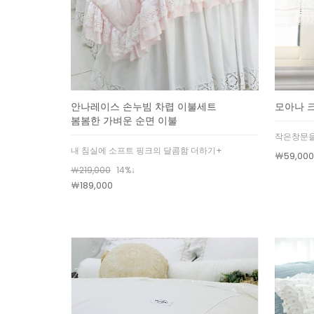
모아나 
안나레이스 손누빔 차렵 이불세트
봄봄한 가벼운 순면 이불
작은창문을
내 침실에 소프트 핑크의 달콤함 더하기+
￦59,000
￦219,000
14%↓
￦189,000