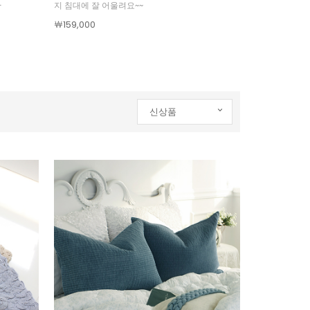
+
지 침대에 잘 어울려요~~
￦159,000
신상품
신상품
인기순
상품명
낮은가격
높은가격
제조사