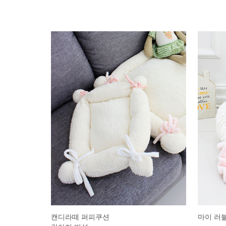
캔디라떼 퍼피쿠션
마이 러