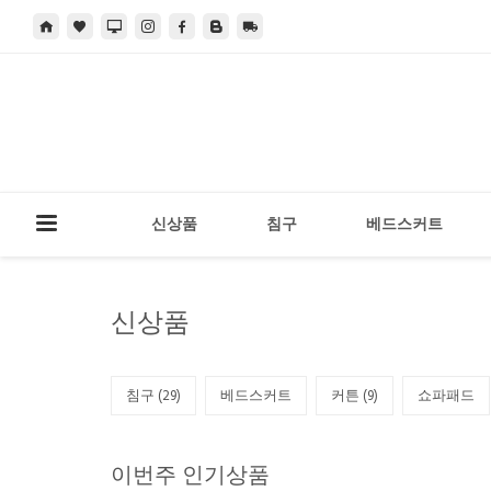
신상품
침구
베드스커트
신상품
침구 (
29
)
베드스커트
커튼 (
9
)
쇼파패드
이번주 인기상품