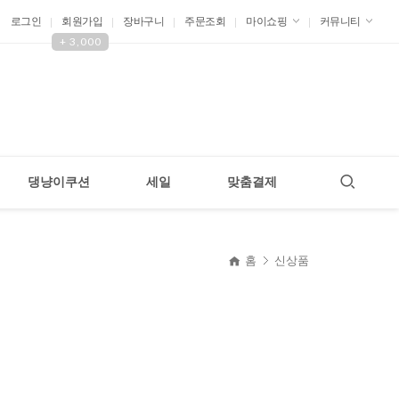
로그인
회원가입
장바구니
주문조회
마이쇼핑
커뮤니티
+ 3,000
댕냥이쿠션
세일
맞춤결제
현재 위치
홈
신상품