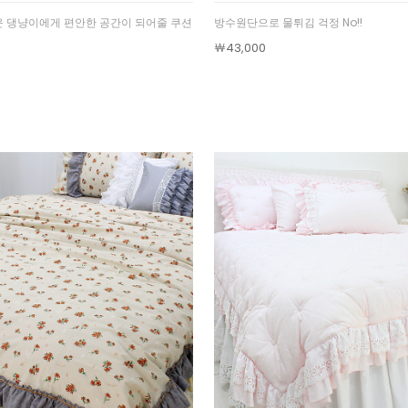
 댕냥이에게 편안한 공간이 되어줄 쿠션
방수원단으로 물튀김 걱정 No!!
￦43,000