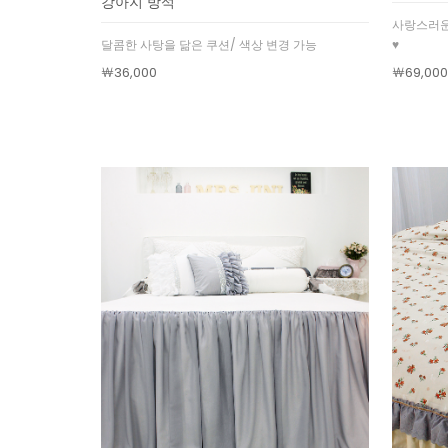
강아지 방석
사랑스러운
달콤한 사탕을 닮은 쿠션/ 색상 변경 가능
♥
￦36,000
￦69,000