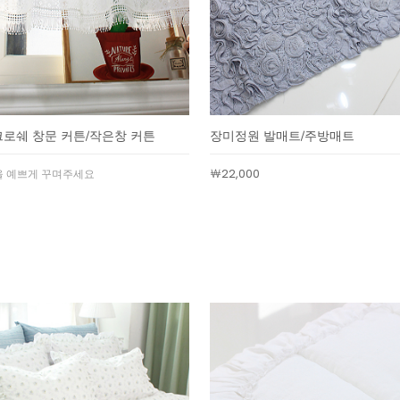
크로쉐 창문 커튼/작은창 커튼
장미정원 발매트/주방매트
￦22,000
 예쁘게 꾸며주세요