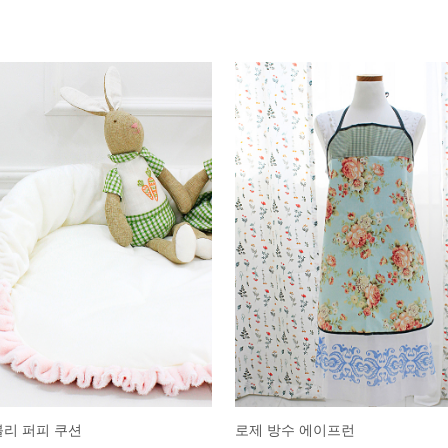
블리 퍼피 쿠션
로제 방수 에이프런