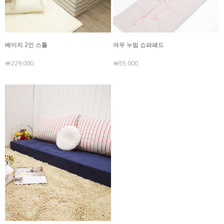
베이지 2인 스튤
여우 누빔 쇼파패드
￦229,000
￦55,000