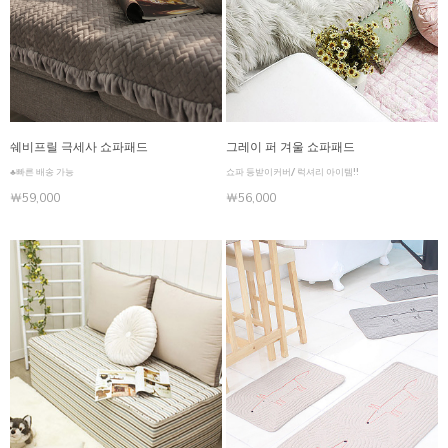
쉐비프릴 극세사 쇼파패드
그레이 퍼 겨울 쇼파패드
♣빠른 배송 가능
쇼파 등받이커버/ 럭셔리 아이템!!
￦59,000
￦56,000