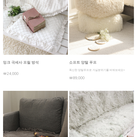
밍크 극세사 프릴 방석
소프트 양털 푸프
폭신한 양털푸프로 거실분위기를 바꿔보세요~
￦24,000
￦89,000