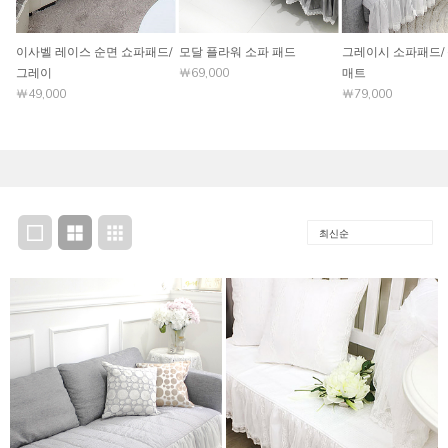
이사벨 레이스 순면 쇼파패드/
모달 플라워 소파 패드
그레이시 소파패드/
그레이
￦69,000
매트
￦49,000
￦79,000