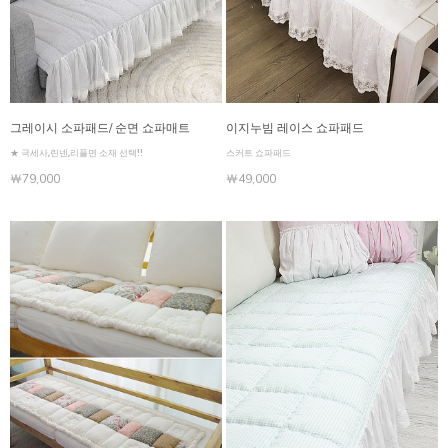
그레이시 소파패드/ 순면 쇼파매트
이지누빔 레이스 쇼파패드
★ 극세사,린넨,리플면 소재 선택!!
스커트 쇼파패드
￦79,000
￦49,000