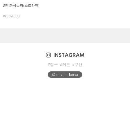
3인 좌식쇼파(스트라잎)
￦389,000
INSTAGRAM
#침구
#커튼
#쿠션
@ mrsjini_korea