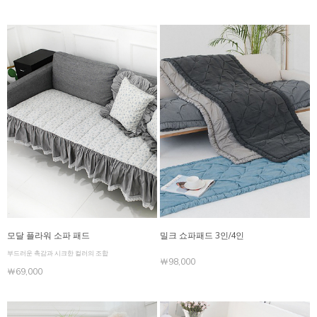
모달 플라워 소파 패드
밀크 쇼파패드 3인/4인
부드러운 촉감과 시크한 컬러의 조합
￦98,000
￦69,000