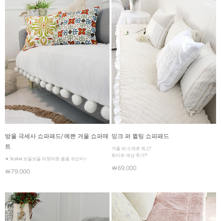
방울 극세사 쇼파패드/ 예쁜 겨울 쇼파매
밍크 퍼 퀼팅 쇼파패드
트
겨울 퍼 소재로 최고!
화이트 색상 추가!!
★ 3color 보들보들 따뜻따뜻 폼폼 귀요미~
￦69,000
￦79,000