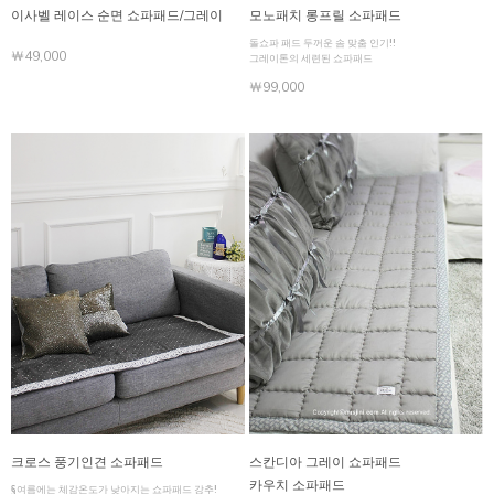
이사벨 레이스 순면 쇼파패드/그레이
모노패치 롱프릴 소파패드
돌쇼파 패드 두꺼운 솜 맞춤 인기!!
￦49,000
그레이톤의 세련된 쇼파패드
￦99,000
크로스 풍기인견 소파패드
스칸디아 그레이 쇼파패드
카우치 소파패드
§여름에는 체감온도가 낮아지는 쇼파패드 강추!