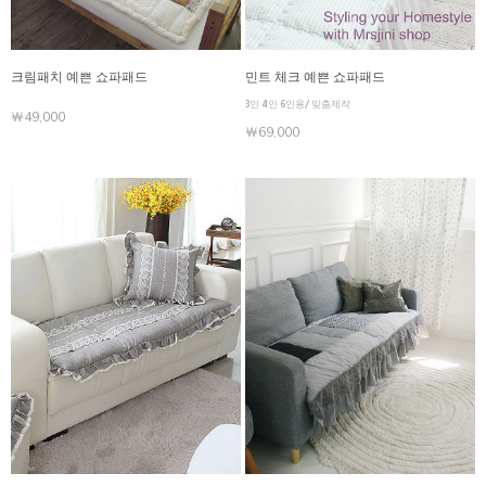
크림패치 예쁜 쇼파패드
민트 체크 예쁜 쇼파패드
3인 4인 6인용/ 맞춤제작
￦49,000
￦69,000