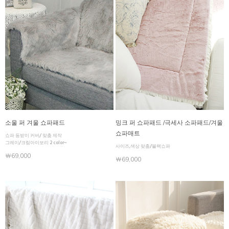
소울 퍼 겨울 쇼파패드
밍크 퍼 쇼파패드 /극세사 소파패드/겨울
쇼파매트
쇼파 등받이 커버/ 맞춤 제작
그레이/크림아이보리 2 color~
사이즈,색상 맞춤/블랙쇼파
￦69,000
￦69,000