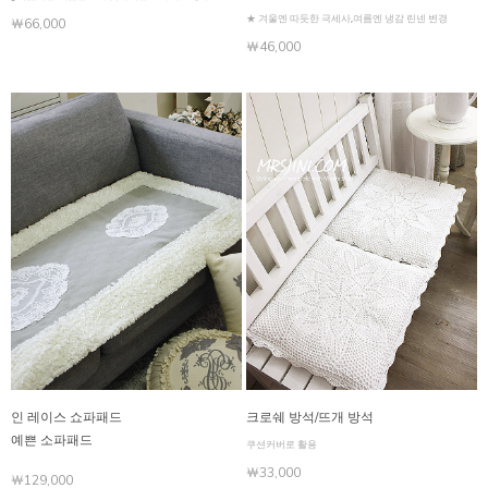
★ 겨울엔 따듯한 극세사,여름엔 냉감 린넨 변경
￦66,000
￦46,000
인 레이스 쇼파패드
크로쉐 방석/뜨개 방석
예쁜 소파패드
쿠션커버로 활용
￦33,000
￦129,000