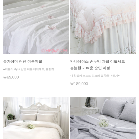
슈가섬머 린넨 여름이불
안나레이스 손누빔 차렵 이불세트
봄봄한 가벼운 순면 이불
♣러블리style 얇은 이불 베개세트, 블랭킷
내 침실에 소프트 핑크의 달콤함 더하기+
￦89,000
￦189,000