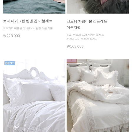
로라 터키그린 린넨 겹 이불세트
크로쉐 차렵이불 스프레드
여름차렵
※두가지 이불을 하나로~ 시원한 여름 이불
퀸,킹 이불,패드,베개커버 풀세트
￦228,000
친환경 자연 염색,워싱가공
￦169,000