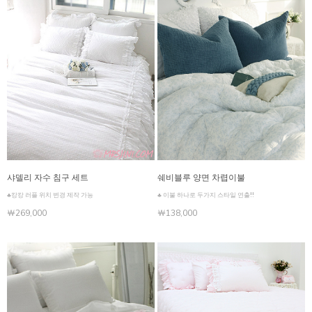
샤델리 자수 침구 세트
쉐비블루 양면 차렵이불
♣캉캉 러플 위치 변경 제작 가능
♣ 이불 하나로 두가지 스타일 연출!!
￦269,000
￦138,000