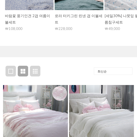
바람꽃 풍기인견 2겹 여름이
로라 터키그린 린넨 겹 이불세
[세일30%] 나뭇잎 
불세트
트
름침구세트
￦108,000
￦228,000
￦49,000