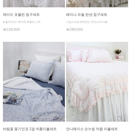
제이드 포플린 침구세트
레이나 프릴 린넨 침구세트
♣ 풀먹인듯~ 뽀삭한 호텔면 소재
고급스러운 매력있는 천연소재 이불
￦228,000
￦289,000
바람꽃 풍기인견 2겹 여름이불세트
안나레이스 손누빔 차렵 이불세트