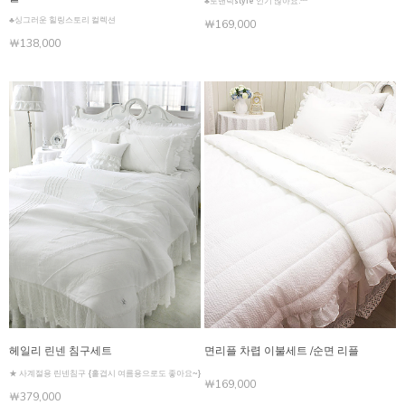
♣로맨틱style 인기 많아요.^^
♣싱그러운 힐링스토리 컬렉션
￦169,000
￦138,000
헤일리 린넨 침구세트
면리플 차렵 이불세트 /순면 리플
★ 사계절용 린넨침구 {홑겹시 여름용으로도 좋아요~}
￦169,000
￦379,000