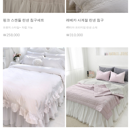
핑크 스캔들 린넨 침구세트
레베카 사계절 린넨 침구
프렌치 스타일~ 차렵 가능
40리아 프리미엄 린넨 소재
￦258,000
￦310,000