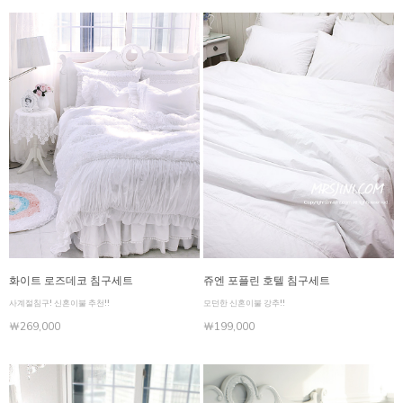
화이트 로즈데코 침구세트
쥬엔 포플린 호텔 침구세트
사계절침구! 신혼이불 추천!!
모던한 신혼이불 강추!!
￦269,000
￦199,000