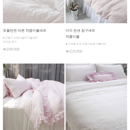
포플린면 리본 차렵이불세트
이지 린넨 침구세트
여름이불
♣ 간절기 스테디셀러 이불세트
라지킹 추가
♣ 사계절 모두 사용가능한 이불커버
￦209,000
￦219,000