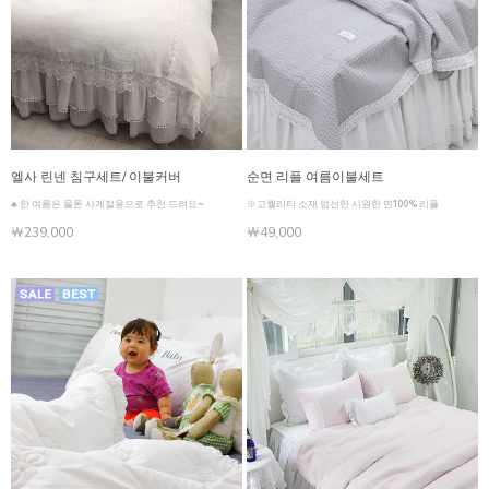
엘사 린넨 침구세트/ 이불커버
순면 리플 여름이불세트
♣ 한 여름은 물론 사계절용으로 추천 드려요~
※고퀄리티 소재 엄선한 시원한 면100% 리플
￦239,000
￦49,000