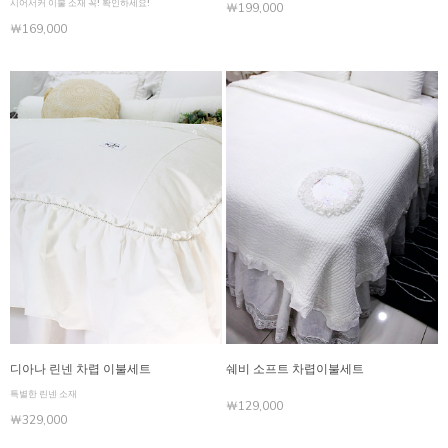
시어서커 이불 소재 꼭! 확인하세요!
￦199,000
￦169,000
디아나 린넨 차렵 이불세트
쉐비 소프트 차렵이불세트
특별한 린넨 소재
￦129,000
￦329,000