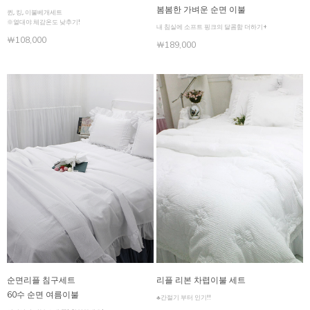
봄봄한 가벼운 순면 이불
퀸, 킹, 이불베개세트
※열대야 체감온도 낮추기!
내 침실에 소프트 핑크의 달콤함 더하기+
￦108,000
￦189,000
순면리플 침구세트
리플 리본 차렵이불 세트
60수 순면 여름이불
♣간절기 부터 인기!!