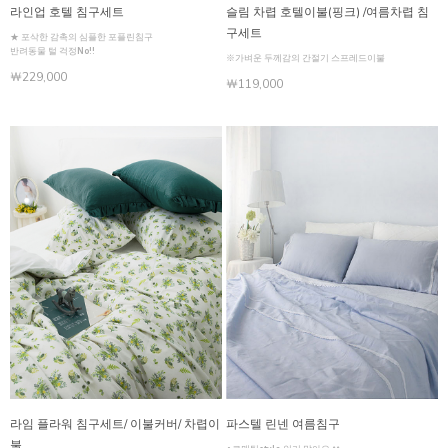
라인업 호텔 침구세트
슬림 차렵 호텔이불(핑크) /여름차렵 침
구세트
★ 포삭한 감촉의 심플한 포플린침구
반려동물 털 걱정No!!
※가벼운 두께감의 간절기 스프레드이불
￦229,000
￦119,000
라임 플라워 침구세트/ 이불커버/ 차렵이
파스텔 린넨 여름침구
불