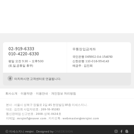
02-919-6333
무통장입금계좌
010-4220-6330
국민은행 065902-04-154050
평일 오전 9:30 ~ 오후5:00
신한은행 110-016-994143
(토,일,공휴일 휴무)
예금주 : 김진희
터치하시면 고객센터로 연결됩니다.
회사소개
이용약관
이용안내
개인정보 처리방침
본사 : 서울시 성북구 장월로 2길 45 현영빌딩 B1층 미세스지니 .
대표 : 김진희 사업자번호 : 209-10-95383
통신판매업 신고번호 : 2008-성북-0634호
이메일 : mrsjini1@naver.com . 카카오톡 : webmaster@mrsjini.com
ⓒ 미세스지니 mrsjini . Designed by
ONEDESIGN