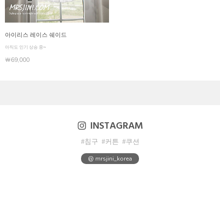
아이리스 레이스 쉐이드
아직도 인기 상승 중~
￦69,000
INSTAGRAM
#침구
#커튼
#쿠션
@ mrsjini_korea