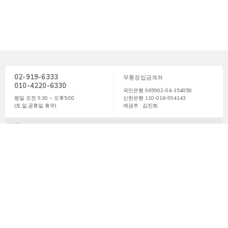
02-919-6333
무통장입금계좌
010-4220-6330
국민은행 065902-04-154050
평일 오전 9:30 ~ 오후5:00
신한은행 110-016-994143
(토,일,공휴일 휴무)
예금주 : 김진희
터치하시면 고객센터로 연결됩니다.
회사소개
이용약관
이용안내
개인정보 처리방침
본사 : 서울시 성북구 장월로 2길 45 현영빌딩 B1층 미세스지니 .
대표 : 김진희 사업자번호 : 209-10-95383
통신판매업 신고번호 : 2008-성북-0634호
이메일 : mrsjini1@naver.com . 카카오톡 : webmaster@mrsjini.com
ⓒ 미세스지니 mrsjini . Designed by
ONEDESIGN