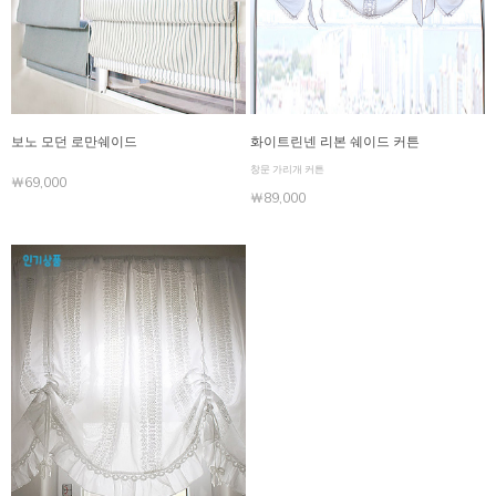
보노 모던 로만쉐이드
화이트린넨 리본 쉐이드 커튼
창문 가리개 커튼
￦69,000
￦89,000